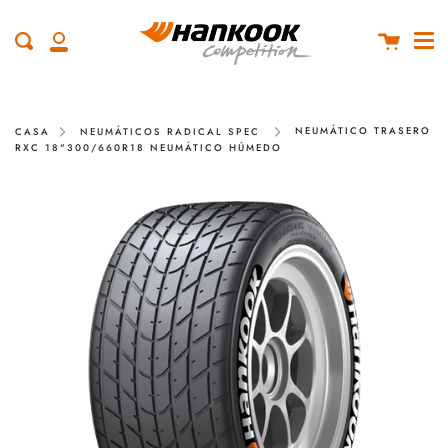
Me
saltar
cerc
al
Carro
Buscar
contenido
Mi
cuenta
NEUMÁTICO TRASERO
CASA
NEUMÁTICOS RADICAL SPEC
RXC 18"300/660R18 NEUMÁTICO HÚMEDO