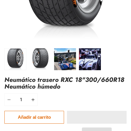
Neumático trasero RXC 18"300/660R18
Neumático húmedo
Cantidad
$585.00
Añadir al carrito